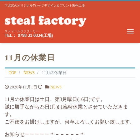
下北沢のオリジナルTシャツデザイン＆プリント製作工場
Me
スティールファクトリー
TEL： 0798-31-0334(工場)
11月の休業日
TOP
NEWS
11月の休業日
2020年11月1日
NEWS
11月の休業日は土日、第3月曜日(16日)です。
誠に勝手ながら23日(月)は臨時休業とさせていただきま
す。
ご不便をお掛けしますが、何卒よろしくお願い致します。
お知らせーーーーー＊－－－－－＊