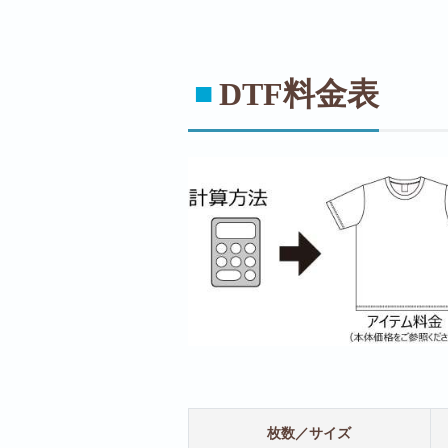
■
DTF料金表
枚数／サイズ