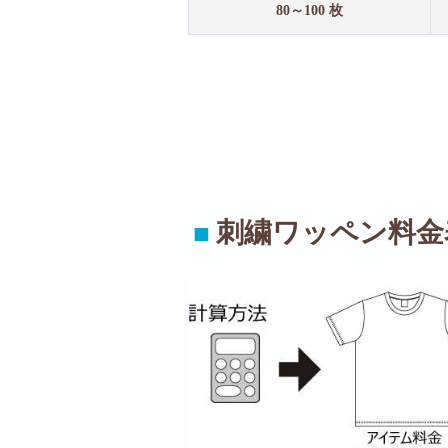
80～100 枚
■
刺繍ワッペン料金