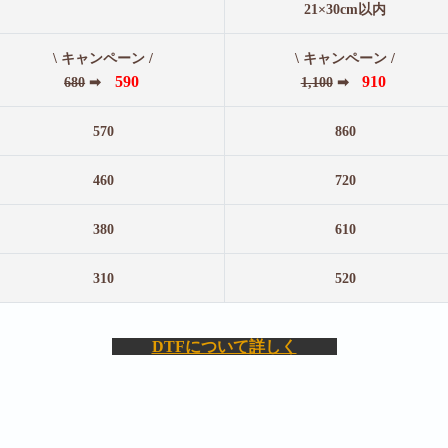
21×30cm以内
\ キャンペーン /
\ キャンペーン /
590
910
680
➡
1,100
➡
570
860
460
720
380
610
310
520
DTFについて詳しく