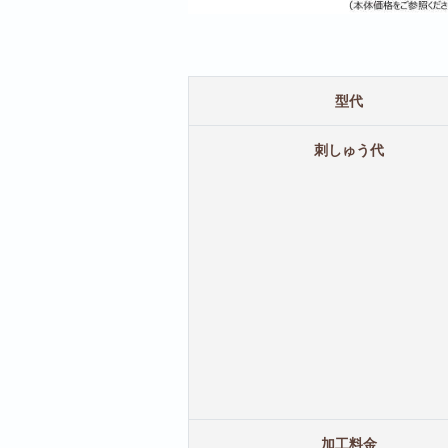
型代
刺しゅう代
加工料金