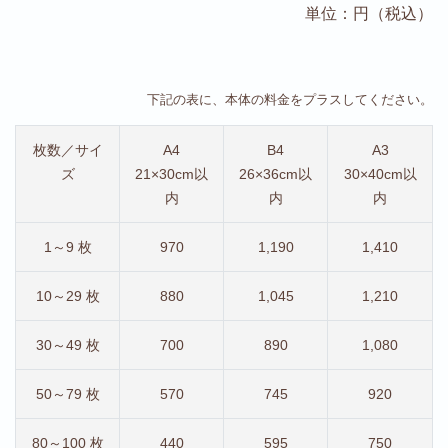
単位：円（税込）
下記の表に、本体の料金をプラスしてください。
枚数／サイ
A4
B4
A3
ズ
21×30cm以
26×36cm以
30×40cm以
内
内
内
1～9 枚
970
1,190
1,410
10～29 枚
880
1,045
1,210
30～49 枚
700
890
1,080
50～79 枚
570
745
920
80～100 枚
440
595
750