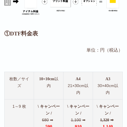
①DTF料金表
単位：円（税込）
枚数／サイ
以
10×10cm
A4
A3
ズ
内
21×30cm以
30×40cm以
内
内
1～9 枚
\
\
キャンペー
キャンペー
\ キャンペー
/
/
ン
ン
ン /
680
➡
1,100
➡
1,320
➡
590
910
1,140