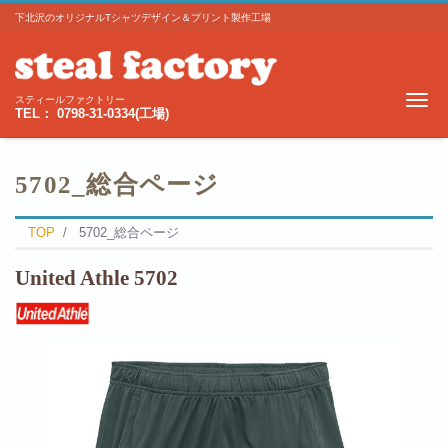
下北沢のオリジナルTシャツデザイン＆プリント製作工場
Me
スティールファクトリー
TEL： 0798-31-0334(工場)
5702_総合ページ
TOP
5702_総合ページ
United Athle
5702