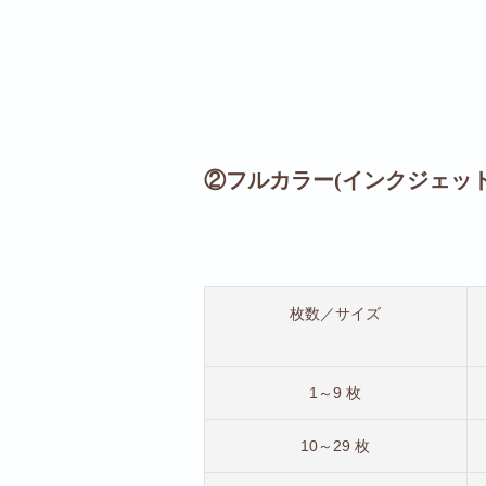
②フルカラー(インクジェット
枚数／サイズ
1～9 枚
10～29 枚