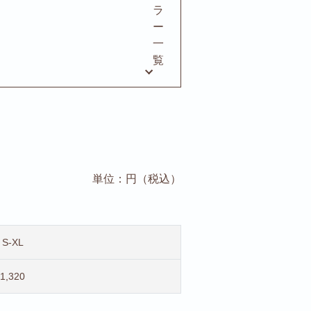
ラ
ー
一
覧
単位：円（税込）
S-XL
1,320