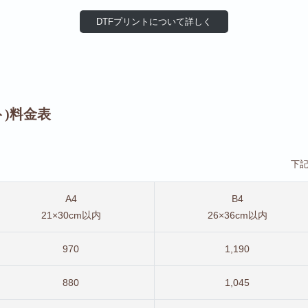
DTFプリントについて詳しく
)料金表
下
A4
B4
21×30cm以内
26×36cm以内
970
1,190
880
1,045