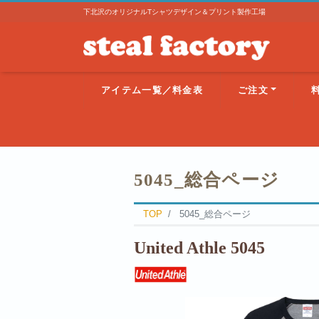
下北沢のオリジナルTシャツデザイン＆プリント製作工場
アイテム一覧／料金表
ご注文
5045_総合ページ
TOP
5045_総合ページ
United Athle 50
45