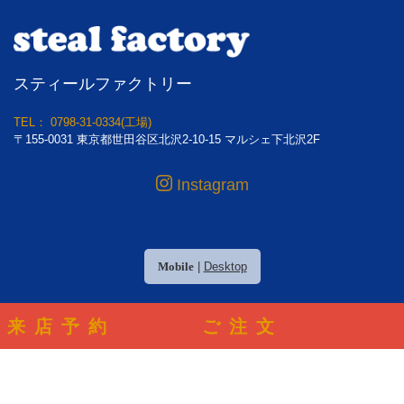
スティールファクトリー
TEL： 0798-31-0334(工場)
〒155-0031 東京都世田谷区北沢2-10-15 マルシェ下北沢2F
Instagram
Mobile
|
Desktop
(C) 2026
スティールファクトリー/下北沢のオリジナルTシャツデザ
来店予約
ご注文
イン＆プリント製作工場
. All rights reserved.