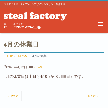
下北沢のオリジナルTシャツデザイン＆プリント製作工場
Me
スティールファクトリー
TEL： 0798-31-0334(工場)
4月の休業日
TOP
NEWS
4月の休業日
2021年4月2日
NEWS
4月の休業日は土日と4/19（第３月曜日）です。
« Prev
Next »