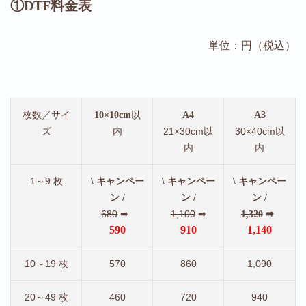
①DTF料金表
単位：円（税込）
枚数／サイ
以
10×10cm
A4
A3
ズ
内
21×30cm以
30×40cm以
内
内
1～9 枚
\
\
キャンペー
キャンペー
\ キャンペー
/
/
ン
ン
ン /
680
➡
1,100
➡
1,320
➡
590
910
1,140
10～19 枚
570
860
1,090
20～49 枚
460
720
940