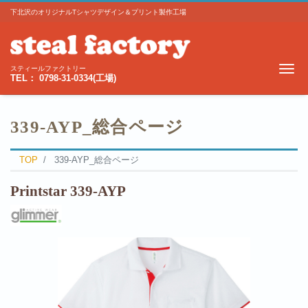
下北沢のオリジナルTシャツデザイン＆プリント製作工場
Me
スティールファクトリー
TEL： 0798-31-0334(工場)
339-AYP_総合ページ
TOP
339-AYP_総合ページ
Printstar 339-AYP