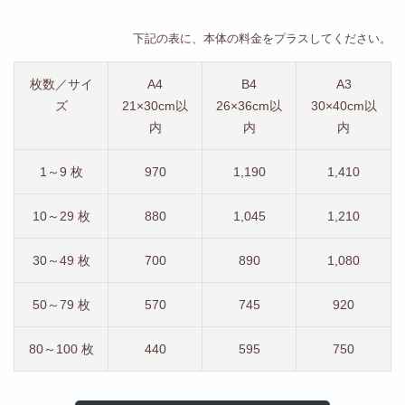
下記の表に、本体の料金をプラスしてください。
枚数／サイ
A4
B4
A3
ズ
21×30cm以
26×36cm以
30×40cm以
内
内
内
1～9 枚
970
1,190
1,410
10～29 枚
880
1,045
1,210
30～49 枚
700
890
1,080
50～79 枚
570
745
920
80～100 枚
440
595
750