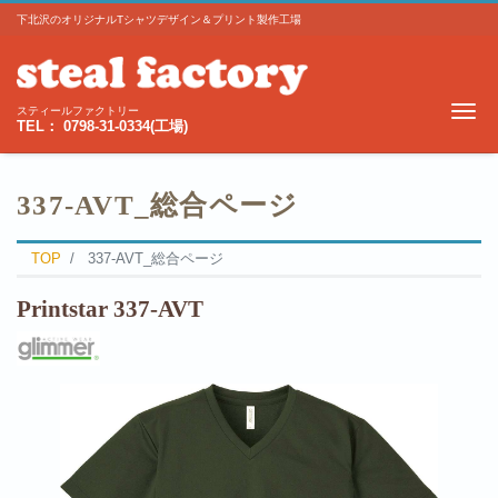
下北沢のオリジナルTシャツデザイン＆プリント製作工場
Me
スティールファクトリー
TEL： 0798-31-0334(工場)
337-AVT_総合ページ
TOP
337-AVT_総合ページ
Printstar 337-AVT