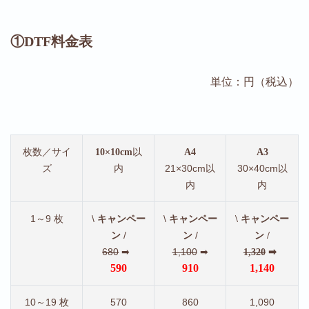
①DTF料金表
単位：円（税込）
枚数／サイ
以
10×10cm
A4
A3
ズ
内
21×30cm以
30×40cm以
内
内
1～9 枚
\
\
キャンペー
キャンペー
\ キャンペー
/
/
ン
ン
ン /
680
➡
1,100
➡
1,320
➡
590
910
1,140
10～19 枚
570
860
1,090