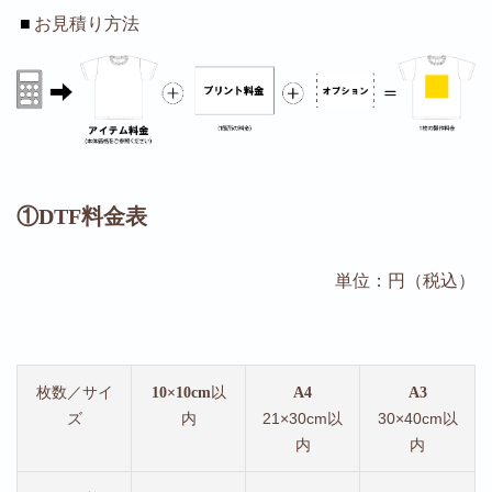
■
お見積り方法
①DTF料金表
単位：円（税込）
枚数／サイ
以
10×10cm
A4
A3
ズ
内
21×30cm以
30×40cm以
内
内