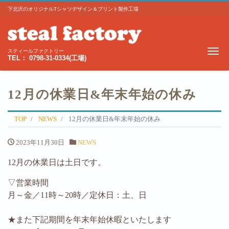
下北沢のオリジナルTシャツデザイン＆プリント製作工場
Me
スティールファクトリー
TEL： 0798-31-0334(工場)
12月の休業日&年末年始の休み
TOP
NEWS
12月の休業日&年末年始の休み
2023年11月30日
NEWS
12月の休業日は土日です。
▽営業時間
月～金／11時～20時／定休日：土、日
★また下記期間を年末年始休暇といたします