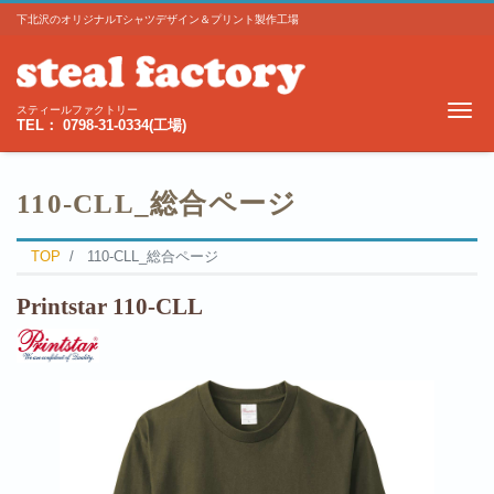
下北沢のオリジナルTシャツデザイン＆プリント製作工場
Me
スティールファクトリー
TEL： 0798-31-0334(工場)
110-CLL_総合ページ
TOP
110-CLL_総合ページ
Printstar 110-CLL