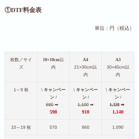
①DTF料金表
単位：円（税込）
枚数／サイ
以
10×10cm
A4
A3
ズ
内
21×30cm以
30×40cm以
内
内
1～9 枚
\
\
キャンペー
キャンペー
\ キャンペー
/
/
ン
ン
ン /
680
➡
1,100
➡
1,320
➡
590
910
1,140
10～19 枚
570
860
1,090