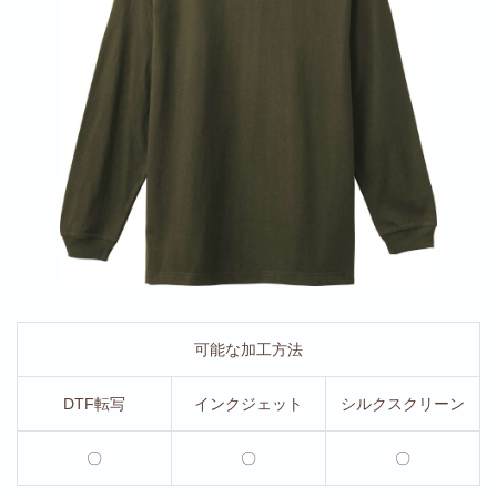
可能な加工方法
DTF転写
インクジェット
シルクスクリーン
〇
〇
〇