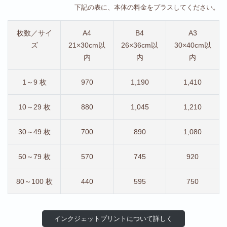
下記の表に、本体の料金をプラスしてください。
枚数／サイ
A4
B4
A3
ズ
21×30cm以
26×36cm以
30×40cm以
内
内
内
1～9 枚
970
1,190
1,410
10～29 枚
880
1,045
1,210
30～49 枚
700
890
1,080
50～79 枚
570
745
920
80～100 枚
440
595
750
インクジェットプリントについて詳しく