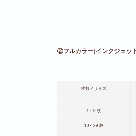
②フルカラー(インクジェット
枚数／サイズ
1～9 枚
10～29 枚