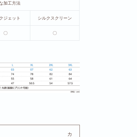
な加工方法
クジェット
シルクスクリーン
〇
〇
。
カ