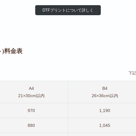
DTFプリントについて詳しく
)料金表
下
A4
B4
21×30cm以内
26×36cm以内
970
1,190
880
1,045