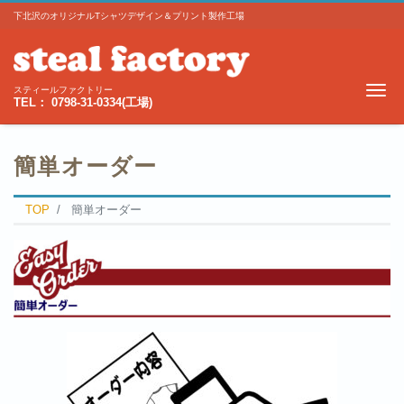
下北沢のオリジナルTシャツデザイン＆プリント製作工場
Me
スティールファクトリー
TEL： 0798-31-0334(工場)
簡単オーダー
TOP
簡単オーダー