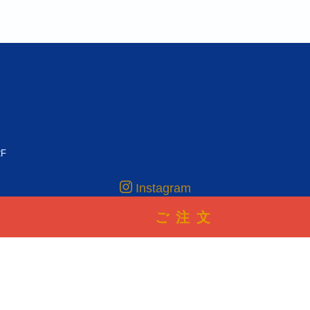
F
Instagram
ご注文
ールファクトリー/下北沢のオリジナルTシャツデザイン＆プリント製作工場
. A